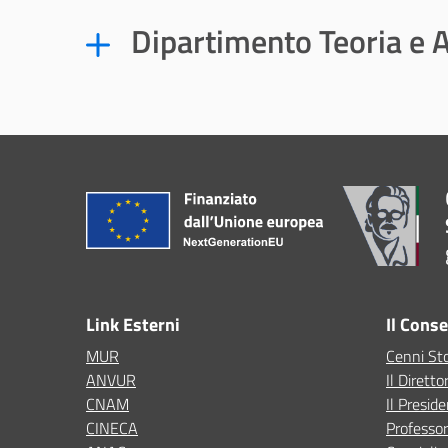
Dipartimento Teoria e A
Link Esterni
Il Cons
MUR
Cenni Sto
ANVUR
Il Diretto
CNAM
Il Presid
CINECA
Professor