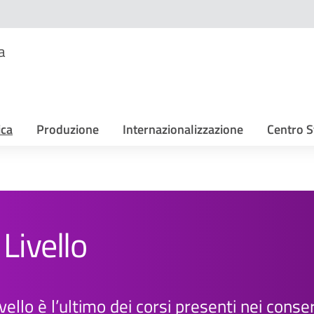
a
ica
Produzione
Internazionalizzazione
Centro S
Livello
ello è l’ultimo dei corsi presenti nei conser