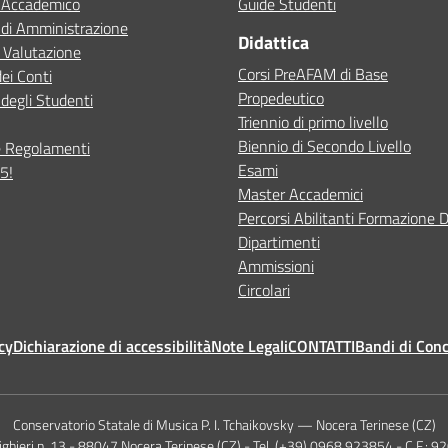
o Accademico
Guide Studenti
 di Amministrazione
Didattica
 Valutazione
Corsi PreAFAM di Base
dei Conti
Propedeutico
degli Studenti
Triennio di primo livello
Biennio di Secondo Livello
e Regolamenti
Esami
5!
Master Accademici
Percorsi Abilitanti Formazione 
Dipartimenti
Ammissioni
Circolari
cy
Dichiarazione di accessibilità
Note Legali
CONTATTI
Bandi di Con
Conservatorio Statale di Musica P. I. Tchaikovsky — Nocera Terinese (CZ)
lighieri n. 13 - 88047 Nocera Terinese (CZ) - Tel. (+39) 0968 923854 - C.F.: