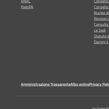
ANAC
Consigli
PagoPA
Consiglio
Nucleo di
Revisori 
Consulta 
Le Sedi
Statuto 
Dammi il 
Amministrazione Trasparente
Albo online
Privacy Poli
Via Dante A