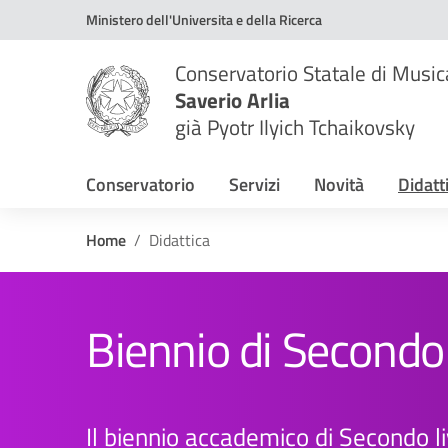
Vai ai contenuti
Vai al menu di navigazione
Vai al footer
Ministero dell'Universita e della Ricerca
Conservatorio Statale di Music
Saverio Arlia
già Pyotr Ilyich Tchaikovsky
Conservatorio
Servizi
Novità
Didatt
Home
Didattica
Biennio di Secondo 
Il biennio accademico di Secondo liv