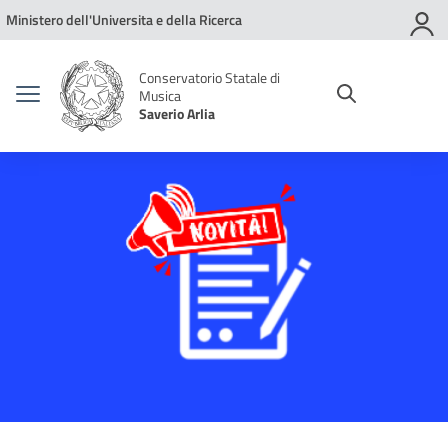
Vai ai contenuti
Vai al menu di navigazione
Vai al footer
Ministero dell'Universita e della Ricerca
Conservatorio Statale di
Musica
Saverio Arlia