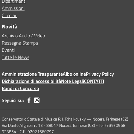
Dipartimenti
Ammissioni
Circolari
Novità
Archivio Audio / Video
Rassegna Stampa
Eventi
Tutte le News
Amministrazione Trasparente
Albo online
Privacy Policy
Dichiarazione di accessibilità
Note Legali
CONTATTI
Bandi di Concorso
Seguici su:
Conservatorio Statale di Musica P. I. Tchaikovsky — Nocera Terinese (CZ)
Via Dante Alighieri n. 13 - 88047 Nocera Terinese (CZ) - Tel. (+39) 0968
923854 - C.F.: 92021660797