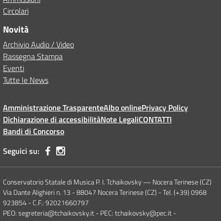
Circolari
Novità
Archivio Audio / Video
Rassegna Stampa
Eventi
Tutte le News
Amministrazione Trasparente
Albo online
Privacy Policy
Dichiarazione di accessibilità
Note Legali
CONTATTI
Bandi di Concorso
Seguici su:
Conservatorio Statale di Musica P. I. Tchaikovsky — Nocera Terinese (CZ)
Via Dante Alighieri n. 13 - 88047 Nocera Terinese (CZ) - Tel. (+39) 0968
923854 - C.F.: 92021660797
PEO: segreteria@tchaikovsky.it - PEC: tchaikovsky@pec.it -