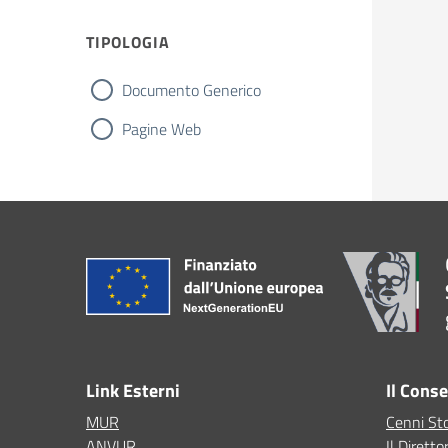
TIPOLOGIA
Documento Generico
Pagine Web
Link Esterni
Il Cons
MUR
Cenni Sto
ANVUR
Il Diretto