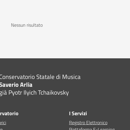
Nessun risultato
Conservatorio Statale di Musica
Saverio Arlia
già Pyotr Ilyich Tchaikovsky
ervatorio
I Servizi
rici
Registro Elettronico
re
Piattaforma E-Learning