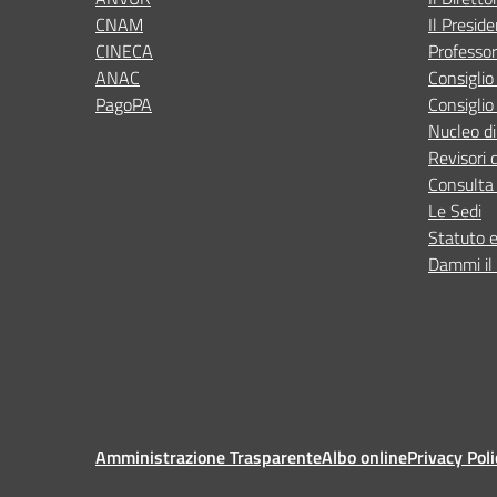
CNAM
Il Presid
CINECA
Professor
ANAC
Consigli
PagoPA
Consiglio
Nucleo di
Revisori 
Consulta 
Le Sedi
Statuto 
Dammi il 
Amministrazione Trasparente
Albo online
Privacy Poli