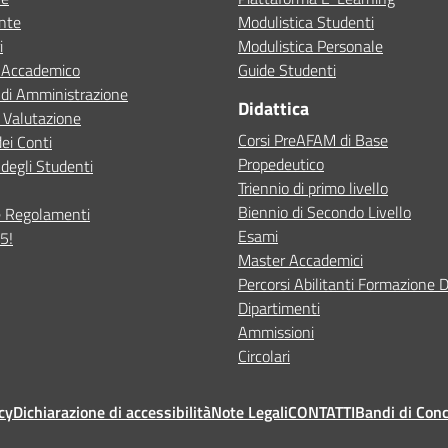
ente
Modulistica Studenti
i
Modulistica Personale
o Accademico
Guide Studenti
 di Amministrazione
Didattica
 Valutazione
Corsi PreAFAM di Base
dei Conti
Propedeutico
degli Studenti
Triennio di primo livello
Biennio di Secondo Livello
e Regolamenti
Esami
5!
Master Accademici
Percorsi Abilitanti Formazione 
Dipartimenti
Ammissioni
Circolari
cy
Dichiarazione di accessibilità
Note Legali
CONTATTI
Bandi di Con