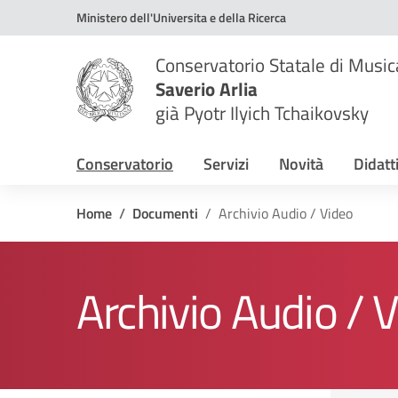
Vai ai contenuti
Vai al menu di navigazione
Vai al footer
Ministero dell'Universita e della Ricerca
Conservatorio Statale di Music
Saverio Arlia
già Pyotr Ilyich Tchaikovsky
Conservatorio
Servizi
Novità
Didatt
Home
Documenti
Archivio Audio / Video
Archivio Audio / 