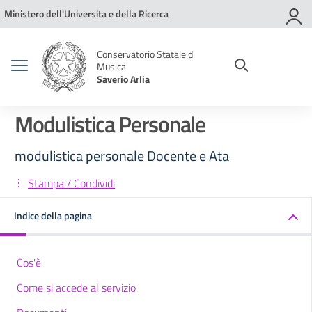
Vai ai contenuti
Vai al menu di navigazione
Vai al footer
Ministero dell'Universita e della Ricerca
Conservatorio Statale di
Musica
Saverio Arlia
Modulistica Personale
modulistica personale Docente e Ata
Stampa / Condividi
Indice della pagina
Cos'è
Come si accede al servizio