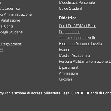
i
Modulistica Personale
o Accademico
Guide Studenti
 di Amministrazione
Didattica
 Valutazione
Corsi PreAFAM di Base
dei Conti
Propedeutico
degli Studenti
Triennio di primo livello
Biennio di Secondo Livello
e Regolamenti
Esami
5!
Master Accademici
Percorsi Abilitanti Formazione 
Dipartimenti
Ammissioni
Circolari
cy
Dichiarazione di accessibilità
Note Legali
CONTATTI
Bandi di Con