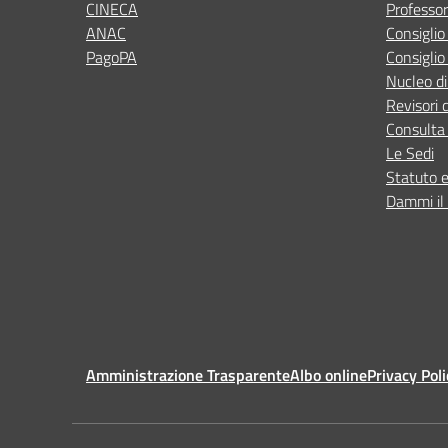
CINECA
Professor
ANAC
Consigli
PagoPA
Consiglio
Nucleo di
Revisori 
Consulta 
Le Sedi
Statuto 
Dammi il 
Amministrazione Trasparente
Albo online
Privacy Poli