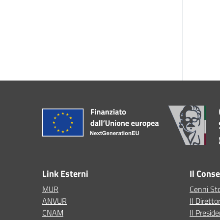
Link Esterni
Il Cons
MUR
Cenni Sto
ANVUR
Il Diretto
CNAM
Il Presid