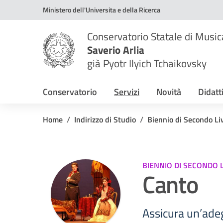
Vai ai contenuti
Vai al menu di navigazione
Vai al footer
Ministero dell'Universita e della Ricerca
Conservatorio Statale di Music
Saverio Arlia
già Pyotr Ilyich Tchaikovsky
Conservatorio
Servizi
Novità
Didatt
Home
Indirizzo di Studio
Biennio di Secondo Liv
BIENNIO DI SECONDO 
Canto
Assicura un’ade