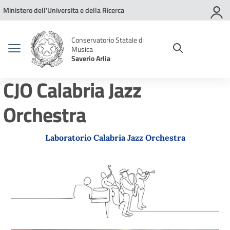
Vai ai contenuti
Vai al menu di navigazione
Vai al footer
Ministero dell'Universita e della Ricerca
Conservatorio Statale di
Musica
Saverio Arlia
CJO Calabria Jazz
Orchestra
Laboratorio Calabria Jazz Orchestra