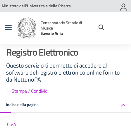
Vai ai contenuti
Vai al menu di navigazione
Vai al footer
Ministero dell'Universita e della Ricerca
Conservatorio Statale di
Musica
Saverio Arlia
Registro Elettronico
Questo servizio ti permette di accedere al
software del registro elettronico online fornito
da NettunoPA
Stampa / Condividi
Indice della pagina
Cos'è