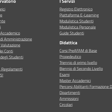
ervatorio
I Servizi
rici
Registro Elettronico
re
Piattaforma E-Learning
ente
Modulistica Studenti
i
Modulistica Personale
o Accademico
Guide Studenti
 di Amministrazione
Didattica
 Valutazione
Corsi PreAFAM di Base
dei Conti
Propedeutico
degli Studenti
Triennio di primo livello
Biennio di Secondo Livello
e Regolamenti
Esami
5!
Master Accademici
Percorsi Abilitanti Formazione 
Dipartimenti
Ammissioni
Circolari