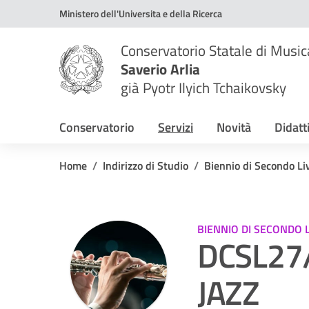
Vai ai contenuti
Vai al menu di navigazione
Vai al footer
Ministero dell'Universita e della Ricerca
Conservatorio Statale di Music
Saverio Arlia
già Pyotr Ilyich Tchaikovsky
Conservatorio
Servizi
Novità
Didatt
Home
Indirizzo di Studio
Biennio di Secondo Liv
BIENNIO DI SECONDO 
DCSL27
JAZZ