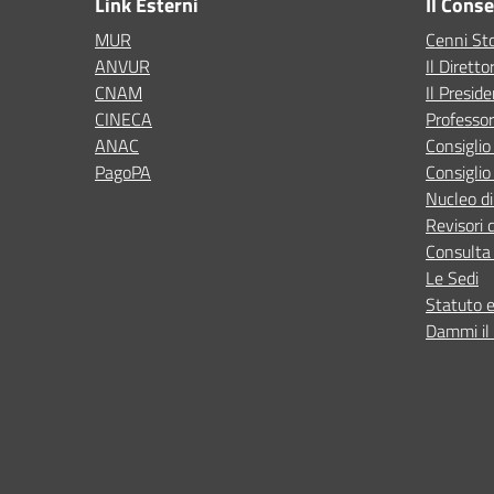
Link Esterni
Il Cons
MUR
Cenni Sto
ANVUR
Il Diretto
CNAM
Il Presid
CINECA
Professor
ANAC
Consigli
PagoPA
Consiglio
Nucleo di
Revisori 
Consulta 
Le Sedi
Statuto 
Dammi il 