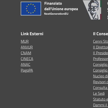
Link Esterni
Il Cons
MUR
Cenni Sto
ANVUR
Il Diretto
CNAM
Il Presid
CINECA
Professor
ANAC
Consigli
PagoPA
Consiglio
Nucleo di
Revisori 
Consulta 
Le Sedi
Statuto 
Dammi il 