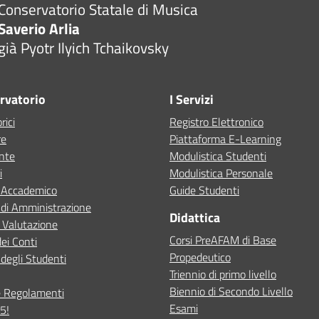
Conservatorio Statale di Musica
Saverio Arlia
già Pyotr Ilyich Tchaikovsky
ervatorio
I Servizi
rici
Registro Elettronico
re
Piattaforma E-Learning
ente
Modulistica Studenti
i
Modulistica Personale
o Accademico
Guide Studenti
 di Amministrazione
Didattica
 Valutazione
Corsi PreAFAM di Base
dei Conti
Propedeutico
degli Studenti
Triennio di primo livello
Biennio di Secondo Livello
e Regolamenti
Esami
5!