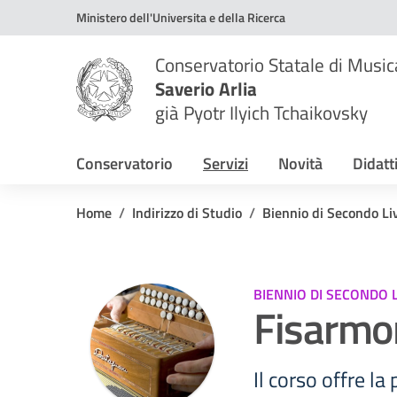
Vai ai contenuti
Vai al menu di navigazione
Vai al footer
Ministero dell'Universita e della Ricerca
Conservatorio Statale di Music
Saverio Arlia
già Pyotr Ilyich Tchaikovsky
Conservatorio
Servizi
Novità
Didatt
Home
Indirizzo di Studio
Biennio di Secondo Liv
BIENNIO DI SECONDO 
Fisarmon
Il corso offre la 