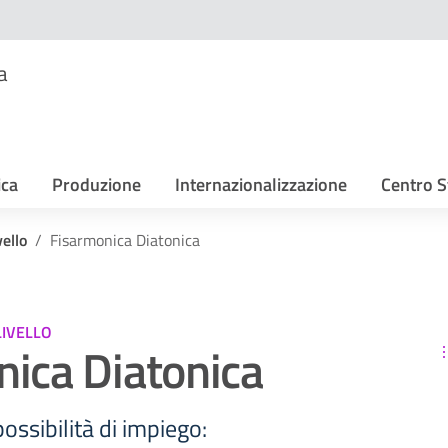
a
ica
Produzione
Internazionalizzazione
Centro S
ello
Fisarmonica Diatonica
LIVELLO
ica Diatonica
possibilità di impiego: