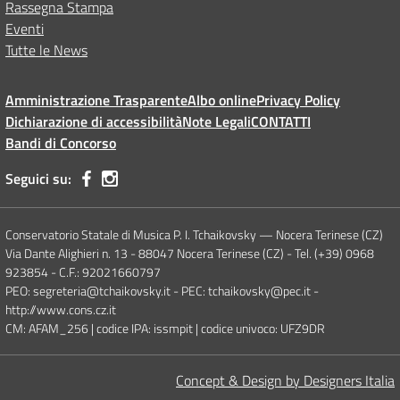
Rassegna Stampa
Eventi
Tutte le News
Amministrazione Trasparente
Albo online
Privacy Policy
Dichiarazione di accessibilità
Note Legali
CONTATTI
Bandi di Concorso
Seguici su:
Conservatorio Statale di Musica P. I. Tchaikovsky — Nocera Terinese (CZ)
Via Dante Alighieri n. 13 - 88047 Nocera Terinese (CZ) - Tel. (+39) 0968
923854 - C.F.: 92021660797
PEO: segreteria@tchaikovsky.it - PEC: tchaikovsky@pec.it -
http://www.cons.cz.it
CM: AFAM_256 | codice IPA: issmpit | codice univoco: UFZ9DR
Concept & Design by Designers Italia