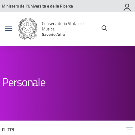
Vai ai contenuti
Vai al menu di navigazione
Vai al footer
Ministero dell'Universita e della Ricerca
Conservatorio Statale di
Musica
Saverio Arlia
Personale
FILTRI