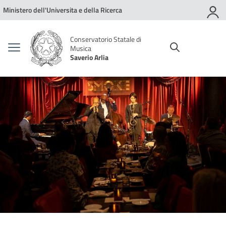
Vai ai contenuti
Vai al menu di navigazione
Vai al footer
Ministero dell'Universita e della Ricerca
Conservatorio Statale di
Musica
Saverio Arlia