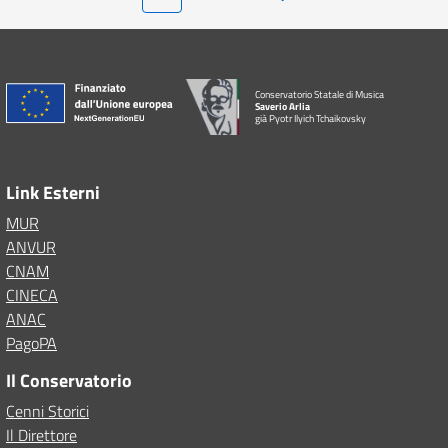
Conservatorio Statale di Musica
Saverio Arlia
già Pyotr Ilyich Tchaikovsky
Link Esterni
MUR
ANVUR
CNAM
CINECA
ANAC
PagoPA
Il Conservatorio
Cenni Storici
Il Direttore