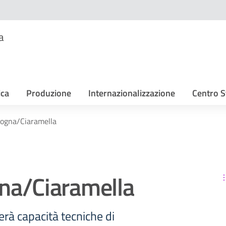
a
ica
Produzione
Internazionalizzazione
Centro S
ogna/Ciaramella
a/Ciaramella
erà capacità tecniche di