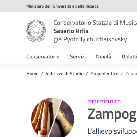
Vai ai contenuti
Vai al menu di navigazione
Vai al footer
Ministero dell'Universita e della Ricerca
Conservatorio Statale di Music
Saverio Arlia
già Pyotr Ilyich Tchaikovsky
Conservatorio
Servizi
Novità
Didatt
Home
Indirizzo di Studio
Propedeutico
Zamp
PROPEDEUTICO
Zampogn
L'allievo svilupp