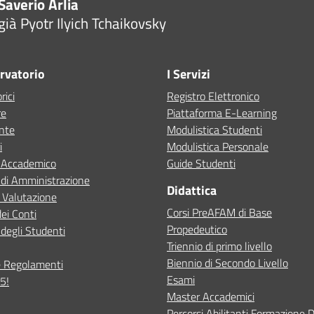
Saverio Arlia
già Pyotr Ilyich Tchaikovsky
ervatorio
I Servizi
rici
Registro Elettronico
re
Piattaforma E-Learning
ente
Modulistica Studenti
i
Modulistica Personale
o Accademico
Guide Studenti
 di Amministrazione
Didattica
 Valutazione
Corsi PreAFAM di Base
dei Conti
Propedeutico
degli Studenti
Triennio di primo livello
Biennio di Secondo Livello
e Regolamenti
Esami
5!
Master Accademici
Percorsi Abilitanti Formazione 