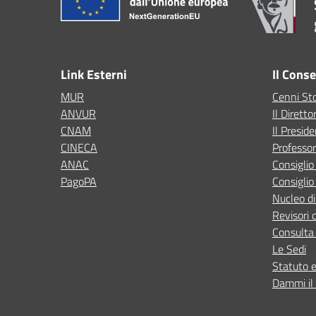
Link Esterni
Il Cons
MUR
Cenni Sto
ANVUR
Il Diretto
CNAM
Il Presid
CINECA
Professor
ANAC
Consigli
PagoPA
Consiglio
Nucleo di
Revisori 
Consulta 
Le Sedi
Statuto 
Dammi il 