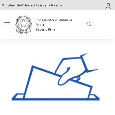
Vai ai contenuti
Vai al menu di navigazione
Vai al footer
Ministero dell'Universita e della Ricerca
Conservatorio Statale di
Musica
Saverio Arlia