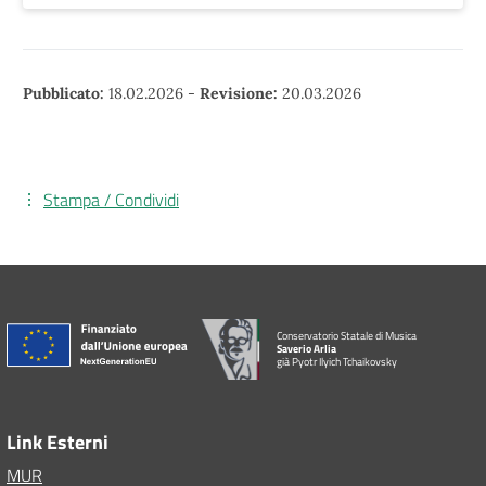
Pubblicato:
18.02.2026
-
Revisione:
20.03.2026
Stampa / Condividi
Conservatorio Statale di Musica
Saverio Arlia
già Pyotr Ilyich Tchaikovsky
Link Esterni
MUR