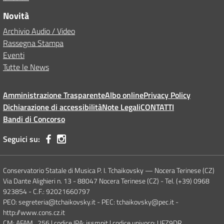
Novità
Archivio Audio / Video
Rassegna Stampa
Eventi
Tutte le News
Amministrazione Trasparente
Albo online
Privacy Policy
Dichiarazione di accessibilità
Note Legali
CONTATTI
Bandi di Concorso
Seguici su:
Conservatorio Statale di Musica P. I. Tchaikovsky — Nocera Terinese (CZ)
Via Dante Alighieri n. 13 - 88047 Nocera Terinese (CZ) - Tel. (+39) 0968
923854 - C.F.: 92021660797
PEO: segreteria@tchaikovsky.it - PEC: tchaikovsky@pec.it -
http://www.cons.cz.it
CM: AFAM_256 | codice IPA: issmpit | codice univoco: UFZ9DR