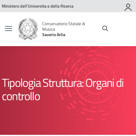
Vai ai contenuti
Vai al menu di navigazione
Vai al footer
Ministero dell'Universita e della Ricerca
Conservatorio Statale di
Musica
Saverio Arlia
Tipologia Struttura:
Organi di
controllo