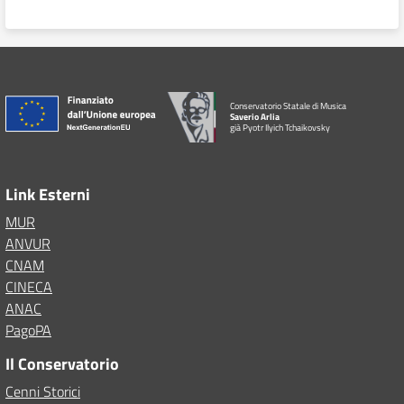
Conservatorio Statale di Musica
Saverio Arlia
già Pyotr Ilyich Tchaikovsky
Link Esterni
MUR
ANVUR
CNAM
CINECA
ANAC
PagoPA
Il Conservatorio
Cenni Storici