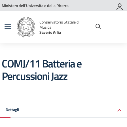
Vai ai contenuti
Vai al menu di navigazione
Vai al footer
Ministero dell'Universita e della Ricerca
Conservatorio Statale di
Musica
Saverio Arlia
COMJ/11 Batteria e
Percussioni Jazz
Dettagli