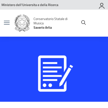
Vai ai contenuti
Vai al menu di navigazione
Vai al footer
Ministero dell'Universita e della Ricerca
Conservatorio Statale di
Musica
Saverio Arlia