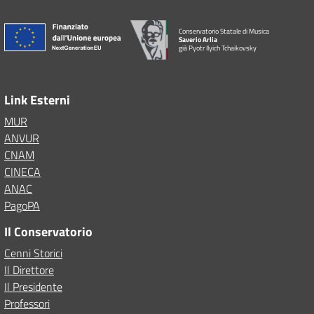
Conservatorio Statale di Musica
Saverio Arlia
già Pyotr Ilyich Tchaikovsky
Link Esterni
MUR
ANVUR
CNAM
CINECA
ANAC
PagoPA
Il Conservatorio
Cenni Storici
Il Direttore
Il Presidente
Professori