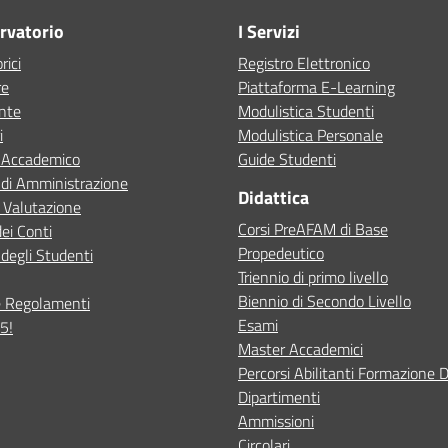
ervatorio
I Servizi
rici
Registro Elettronico
re
Piattaforma E-Learning
ente
Modulistica Studenti
i
Modulistica Personale
o Accademico
Guide Studenti
 di Amministrazione
Didattica
 Valutazione
Corsi PreAFAM di Base
dei Conti
Propedeutico
degli Studenti
Triennio di primo livello
Biennio di Secondo Livello
e Regolamenti
Esami
5!
Master Accademici
Percorsi Abilitanti Formazione 
Dipartimenti
Ammissioni
Circolari