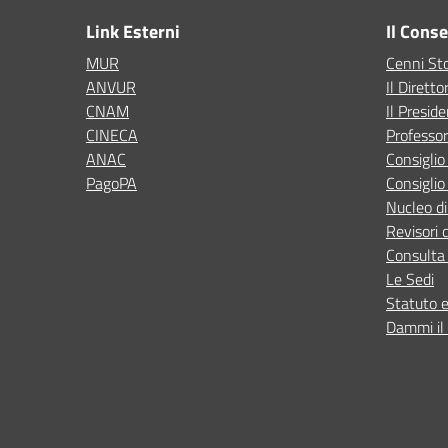
Link Esterni
Il Cons
MUR
Cenni Sto
ANVUR
Il Diretto
CNAM
Il Presid
CINECA
Professor
ANAC
Consigli
PagoPA
Consiglio
Nucleo di
Revisori 
Consulta 
Le Sedi
Statuto 
Dammi il 