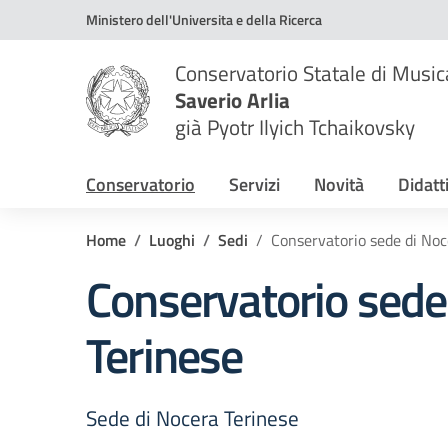
Vai ai contenuti
Vai al menu di navigazione
Vai al footer
Ministero dell'Universita e della Ricerca
Conservatorio Statale di Music
Saverio Arlia
già Pyotr Ilyich Tchaikovsky
Conservatorio
Servizi
Novità
Didatt
Home
Luoghi
Sedi
Conservatorio sede di Noc
Conservatorio sede
Terinese
Sede di Nocera Terinese