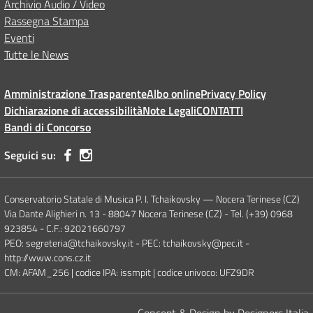
Archivio Audio / Video
Rassegna Stampa
Eventi
Tutte le News
Amministrazione Trasparente
Albo online
Privacy Policy
Dichiarazione di accessibilità
Note Legali
CONTATTI
Bandi di Concorso
Seguici su:
Conservatorio Statale di Musica P. I. Tchaikovsky — Nocera Terinese (CZ)
Via Dante Alighieri n. 13 - 88047 Nocera Terinese (CZ) - Tel. (+39) 0968
923854 - C.F.: 92021660797
PEO: segreteria@tchaikovsky.it - PEC: tchaikovsky@pec.it -
http://www.cons.cz.it
CM: AFAM_256 | codice IPA: issmpit | codice univoco: UFZ9DR