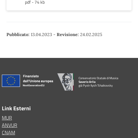
pdf - 74 kb
Pubblicato:
13.04.2023
-
Revisione:
24.02.2025
Conservatorio Statale di Musica
Saverio Arlia
già Pyotr Ilyich Tchaikovsky
Link Esterni
MUR
ANVUR
CNAM