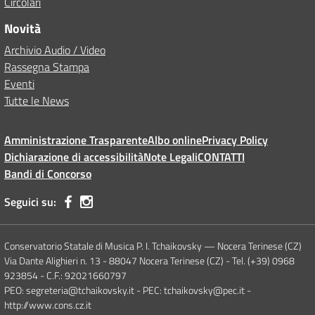
Circolari
Novità
Archivio Audio / Video
Rassegna Stampa
Eventi
Tutte le News
Amministrazione Trasparente
Albo online
Privacy Policy
Dichiarazione di accessibilità
Note Legali
CONTATTI
Bandi di Concorso
Seguici su:
Conservatorio Statale di Musica P. I. Tchaikovsky — Nocera Terinese (CZ)
Via Dante Alighieri n. 13 - 88047 Nocera Terinese (CZ) - Tel. (+39) 0968
923854 - C.F.: 92021660797
PEO: segreteria@tchaikovsky.it - PEC: tchaikovsky@pec.it -
http://www.cons.cz.it