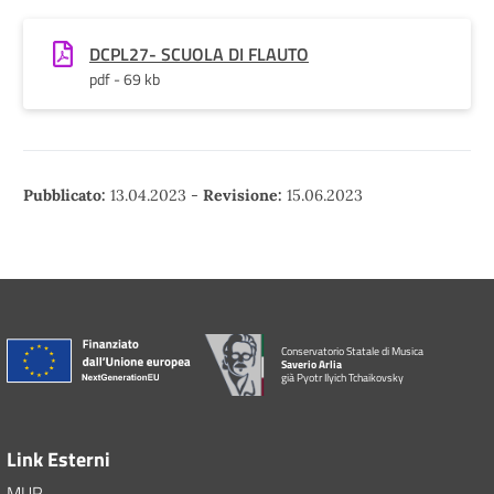
DCPL27- SCUOLA DI FLAUTO
pdf - 69 kb
Pubblicato:
13.04.2023
-
Revisione:
15.06.2023
Conservatorio Statale di Musica
Saverio Arlia
già Pyotr Ilyich Tchaikovsky
Link Esterni
MUR