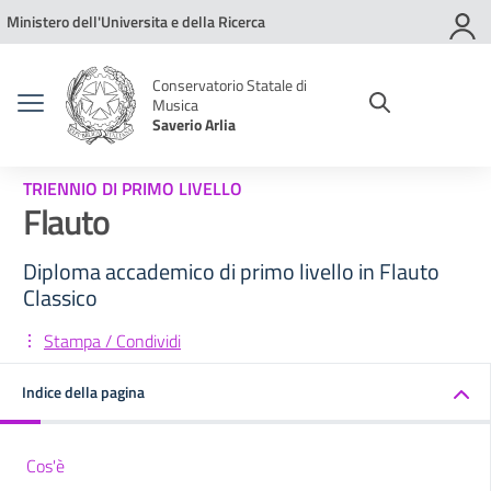
Vai ai contenuti
Vai al menu di navigazione
Vai al footer
Ministero dell'Universita e della Ricerca
Conservatorio Statale di
Musica
Saverio Arlia
TRIENNIO DI PRIMO LIVELLO
Flauto
Diploma accademico di primo livello in Flauto
Classico
Stampa / Condividi
Indice della pagina
Cos'è