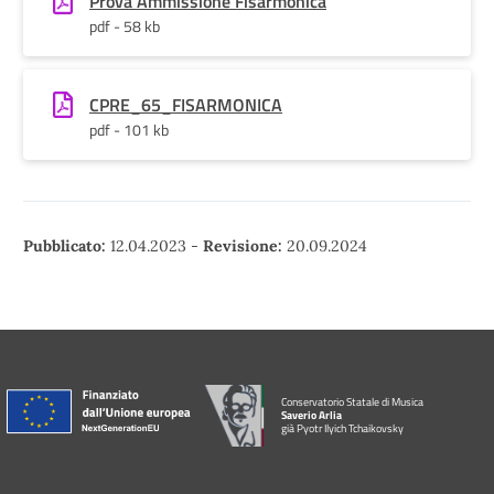
Prova Ammissione Fisarmonica
pdf - 58 kb
CPRE_65_FISARMONICA
pdf - 101 kb
Pubblicato:
12.04.2023
-
Revisione:
20.09.2024
Conservatorio Statale di Musica
Saverio Arlia
già Pyotr Ilyich Tchaikovsky