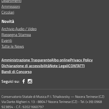
Dipartimenti
Ammissioni
Circolari
Novità
Archivio Audio / Video
Rassegna Stampa
Eventi
Tutte le News
Amministrazione Trasparente
Albo online
Privacy Policy
Dichiarazione di accessibilità
Note Legali
CONTATTI
Bandi di Concorso
Seguici su:
Conservatorio Statale di Musica P. I. Tchaikovsky — Nocera Terinese (CZ)
Via Dante Alighieri n. 13 - 88047 Nocera Terinese (CZ) - Tel. (+39) 0968
923854 - C.F.: 92021660797