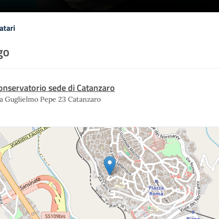
atari
go
onservatorio sede di Catanzaro
ia Guglielmo Pepe 23 Catanzaro