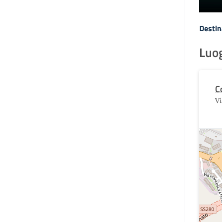
Destin
Luo
C
V