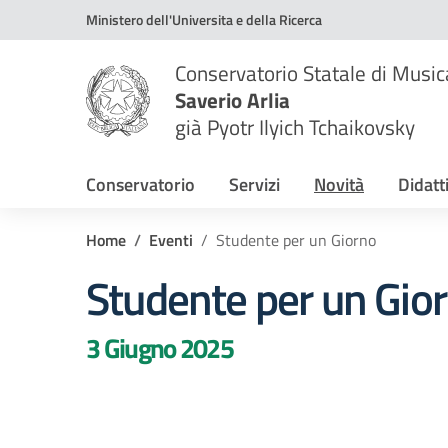
Vai ai contenuti
Vai al menu di navigazione
Vai al footer
Ministero dell'Universita e della Ricerca
Conservatorio Statale di Music
Saverio Arlia
già Pyotr Ilyich Tchaikovsky
Conservatorio
Servizi
Novità
Didatt
Home
Eventi
Studente per un Giorno
Studente per un Gio
3 Giugno 2025