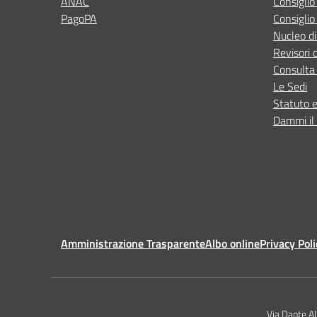
ANAC
Consigli
PagoPA
Consiglio
Nucleo di
Revisori 
Consulta 
Le Sedi
Statuto 
Dammi il 
Amministrazione Trasparente
Albo online
Privacy Poli
Via Dante A