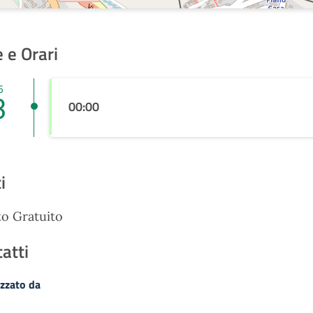
 e Orari
5
3
00:00
i
o Gratuito
atti
zzato da