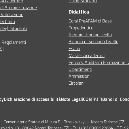
o Accademico
Guide Studenti
 di Amministrazione
Didattica
 Valutazione
Corsi PreAFAM di Base
dei Conti
Propedeutico
degli Studenti
Triennio di primo livello
Biennio di Secondo Livello
e Regolamenti
Esami
5!
Master Accademici
Percorsi Abilitanti Formazione 
Dipartimenti
Ammissioni
Circolari
cy
Dichiarazione di accessibilità
Note Legali
CONTATTI
Bandi di Con
Conservatorio Statale di Musica P. I. Tchaikovsky — Nocera Terinese (CZ)
lighieri n. 13 - 88047 Nocera Terinese (CZ) - Tel. (+39) 0968 923854 - C.F.: