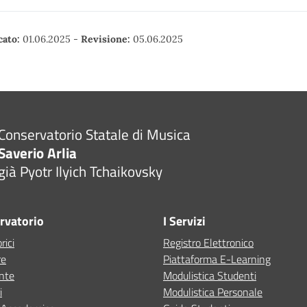
cato:
01.06.2025
-
Revisione:
05.06.2025
Conservatorio Statale di Musica
Saverio Arlia
già Pyotr Ilyich Tchaikovsky
ervatorio
I Servizi
rici
Registro Elettronico
re
Piattaforma E-Learning
ente
Modulistica Studenti
i
Modulistica Personale