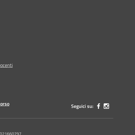
Docenti
corso
Seguici su:
 92021660797