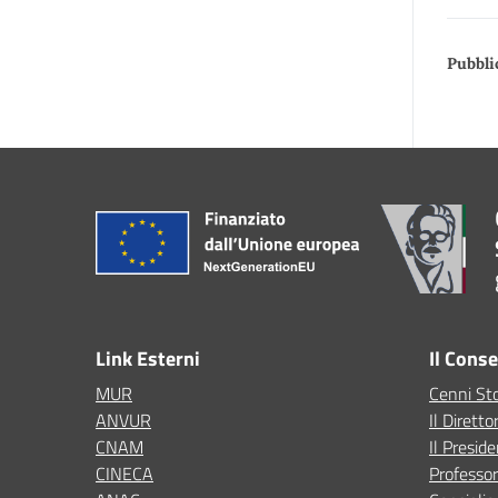
Pubbli
Link Esterni
Il Cons
MUR
Cenni Sto
ANVUR
Il Diretto
CNAM
Il Presid
CINECA
Professor