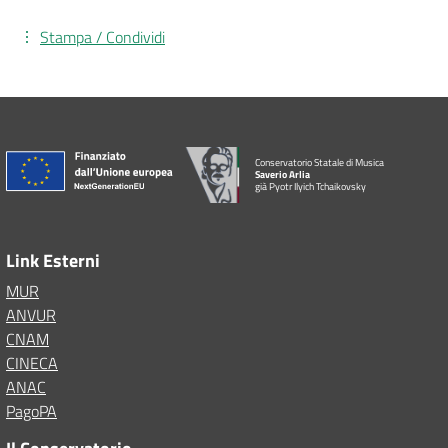
Stampa / Condividi
Conservatorio Statale di Musica
Saverio Arlia
già Pyotr Ilyich Tchaikovsky
Link Esterni
MUR
ANVUR
CNAM
CINECA
ANAC
PagoPA