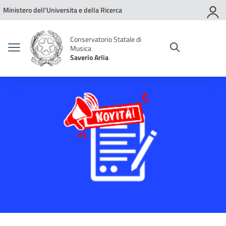
Vai ai contenuti
Vai al menu di navigazione
Vai al footer
Ministero dell'Universita e della Ricerca
Conservatorio Statale di
Musica
Saverio Arlia