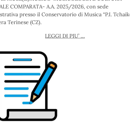
LE COMPARATA- A.A. 2025/2026, con sede
trativa presso il Conservatorio di Musica “P.I. Tchai
ra Terinese (CZ).
LEGGI DI PIU’ …