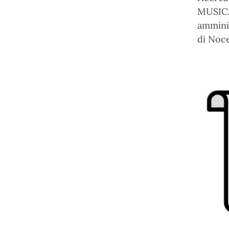
MUSICA
amminis
di Noce