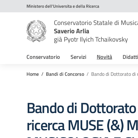
Vai ai contenuti
Vai al menu di navigazione
Vai al footer
Ministero dell'Universita e della Ricerca
Conservatorio Statale di Music
Saverio Arlia
già Pyotr Ilyich Tchaikovsky
Conservatorio
Servizi
Novità
Didatt
Home
Bandi di Concorso
Bando di Dottorato 
Bando di Dottorato 
ricerca MUSE (&) 