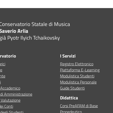
Conservatorio Statale di Musica
Saverio Arlia
già Pyotr Ilyich Tchaikovsky
ervatorio
I Servizi
rici
Registro Elettronico
re
Piattaforma E-Learning
ente
Modulistica Studenti
i
Modulistica Personale
o Accademico
Guide Studenti
 di Amministrazione
Didattica
 Valutazione
Corsi PreAFAM di Base
dei Conti
Propedeutico
degli Studenti