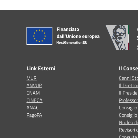
Link Esterni
Il Cons
MUR
Cenni Sto
ANVUR
Il Diretto
CNAM
Il Presid
CINECA
Professor
ANAC
Consigli
PagoPA
Consiglio
Nucleo di
Revisori 
Consulta 