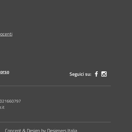
Docenti
corso
Seguici su:
 92021660797
.it
Concept & Design by Designers Italia