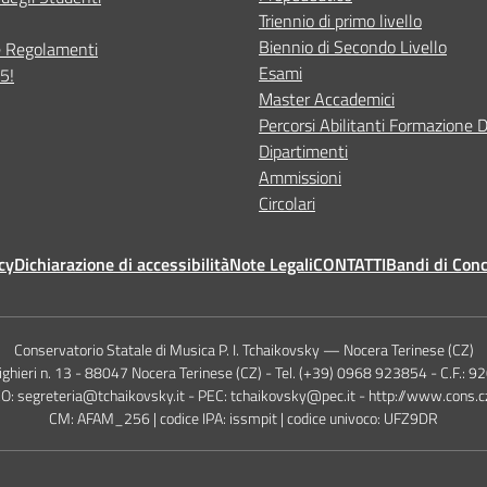
Triennio di primo livello
Biennio di Secondo Livello
e Regolamenti
Esami
5!
Master Accademici
Percorsi Abilitanti Formazione 
Dipartimenti
Ammissioni
Circolari
cy
Dichiarazione di accessibilità
Note Legali
CONTATTI
Bandi di Con
Conservatorio Statale di Musica P. I. Tchaikovsky — Nocera Terinese (CZ)
lighieri n. 13 - 88047 Nocera Terinese (CZ) - Tel. (+39) 0968 923854 - C.F.:
O: segreteria@tchaikovsky.it - PEC: tchaikovsky@pec.it - http://www.cons.cz
CM: AFAM_256 | codice IPA: issmpit | codice univoco: UFZ9DR