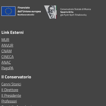
Conservatorio Statale di Musica
Saverio Arlia
già Pyotr Ilyich Tchaikovsky
Link Esterni
MUR
ANVUR
CNAM
CINECA
ANAC
PagoPA
Il Conservatorio
Cenni Storici
Il Direttore
Il Presidente
Professori