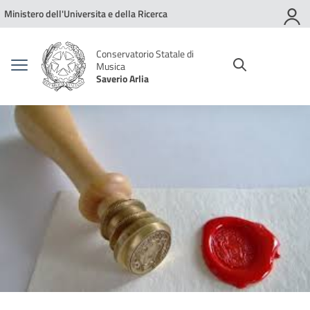
Vai ai contenuti
Vai al menu di navigazione
Vai al footer
Ministero dell'Universita e della Ricerca
Conservatorio Statale di
Musica
Saverio Arlia