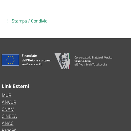
Stampa / Condividi
Conservatorio Statale di Musica
Saverio Arlia
già Pyotr Ilyich Tchaikovsky
Link Esterni
MUR
ANVUR
CNAM
CINECA
ANAC
PagoPA