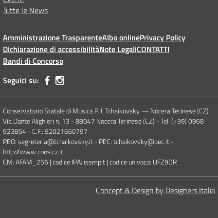
Tutte le News
Amministrazione Trasparente
Albo online
Privacy Policy
Dichiarazione di accessibilità
Note Legali
CONTATTI
Bandi di Concorso
Seguici su:
Conservatorio Statale di Musica P. I. Tchaikovsky — Nocera Terinese (CZ)
Via Dante Alighieri n. 13 - 88047 Nocera Terinese (CZ) - Tel. (+39) 0968
923854 - C.F.: 92021660797
PEO: segreteria@tchaikovsky.it - PEC: tchaikovsky@pec.it -
http://www.cons.cz.it
CM: AFAM_256 | codice IPA: issmpit | codice univoco: UFZ9DR
Concept & Design by Designers Italia