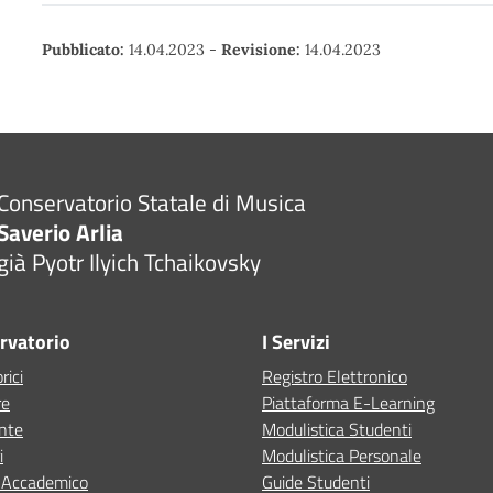
Pubblicato:
14.04.2023
-
Revisione:
14.04.2023
Conservatorio Statale di Musica
Saverio Arlia
già Pyotr Ilyich Tchaikovsky
ervatorio
I Servizi
rici
Registro Elettronico
re
Piattaforma E-Learning
ente
Modulistica Studenti
i
Modulistica Personale
o Accademico
Guide Studenti