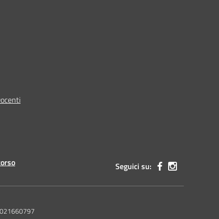
Docenti
corso
Seguici su:
 92021660797