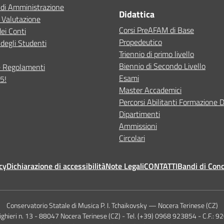
 di Amministrazione
Didattica
 Valutazione
Corsi PreAFAM di Base
dei Conti
Propedeutico
degli Studenti
Triennio di primo livello
Biennio di Secondo Livello
e Regolamenti
Esami
5!
Master Accademici
Percorsi Abilitanti Formazione 
Dipartimenti
Ammissioni
Circolari
cy
Dichiarazione di accessibilità
Note Legali
CONTATTI
Bandi di Con
Conservatorio Statale di Musica P. I. Tchaikovsky — Nocera Terinese (CZ)
lighieri n. 13 - 88047 Nocera Terinese (CZ) - Tel. (+39) 0968 923854 - C.F.: