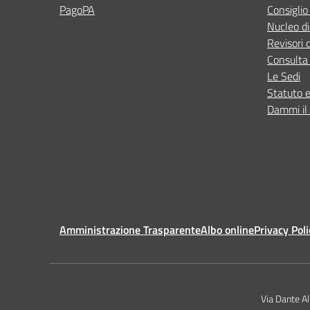
PagoPA
Consiglio
Nucleo di
Revisori 
Consulta 
Le Sedi
Statuto 
Dammi il 
Amministrazione Trasparente
Albo online
Privacy Poli
Via Dante A