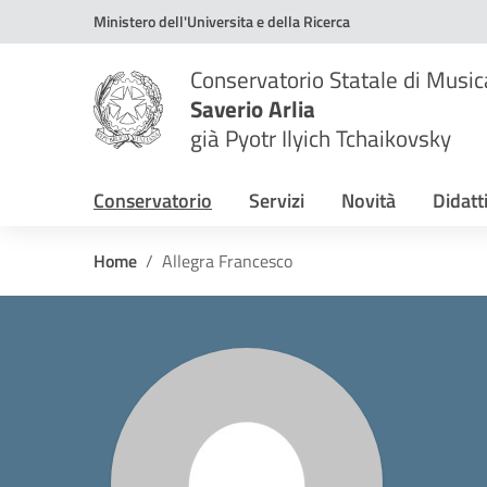
Vai ai contenuti
Vai al menu di navigazione
Vai al footer
Ministero dell'Universita e della Ricerca
Conservatorio Statale di Music
Saverio Arlia
già Pyotr Ilyich Tchaikovsky
Conservatorio
Servizi
Novità
Didatt
Home
Allegra Francesco