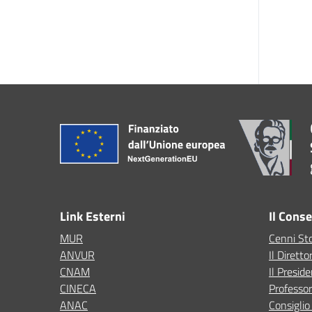
Link Esterni
Il Cons
MUR
Cenni Sto
ANVUR
Il Diretto
CNAM
Il Presid
CINECA
Professor
ANAC
Consigli